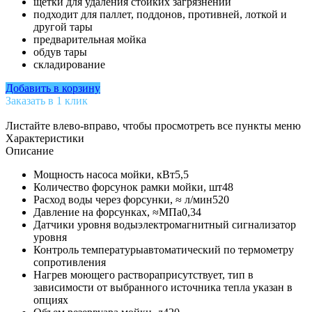
щетки для удаления стойких загрязнений
подходит для паллет, поддонов, противней, лоткой и
другой тары
предварительная мойка
обдув тары
складирование
Добавить в корзину
Заказать в 1 клик
Листайте влево-вправо, чтобы просмотреть все пункты меню
Характеристики
Описание
Мощность насоса мойки, кВт
5,5
Количество форсунок рамки мойки, шт
48
Расход воды через форсунки, ≈ л/мин
520
Давление на форсунках, ≈МПа
0,34
Датчики уровня воды
электромагнитный сигнализатор
уровня
Контроль температуры
автоматический по термометру
сопротивления
Нагрев моющего раствора
присутствует, тип в
зависимости от выбранного источника тепла указан в
опциях