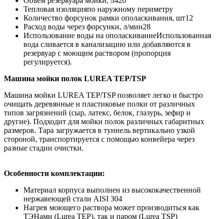
Объем резервуара мойки, л
420
Тепловая изоляция
по наружному периметру
Количество форсунок рамки ополаскивания, шт
12
Расход воды через форсунки, л/мин
28
Использование воды на ополаскивание
Использованная
вода сливается в канализацию или добавляются в
резервуар с моющим раствором (пропорция
регулируется).
Машина мойки полок LUREA TEP/TSP
Машина мойки LUREA TEP/TSP позволяет легко и быстро
очищать деревянные и пластиковые полки от различных
типов загрязнений (сыр, латекс, белок, глазурь, зефир и
другие). Подходит для мойки полок различных габаритных
размеров. Тара загружается в туннель вертикально узкой
стороной, транспортируется с помощью конвейера через
разные стадии очистки.
Особенности комплектации:
Материал корпуса выполнен из высококачественной
нержавеющей стали AISI 304
Нагрев моющего раствора может производиться как
ТЭНами (Lurea TEP), так и паром (Lurea TSP)